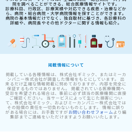
院を調べることができる、総合医療情報サイトです。
診療科目、行政区、診療実績や対応できる疾患・治療などか
ら、病院・総合病院・大学病院情報を探すことができます。
病院の基本情報だけでなく、独自取材に基づき、各診療科の
詳細や、病院長やその他ドクターに関する情報も紹介。
掲載情報について
掲載している各種情報は、株式会社ギミック、またはミーカ
ンパニー株式会社が調査した情報をもとにしています。 出
来るだけ正確な情報掲載に努めておりますが、内容を完全に
保証するものではありません。 掲載されている医療機関へ
受診を希望される場合は、事前に必ず該当の医療機関に直接
ご確認ください。 当サービスによって生じた損害につい
て、株式会社ギミック、およびミーカンパニー株式会社では
その賠償の責任を一切負わないものとします。 情報に誤り
がある場合には、お手数ですが
お問い合わせフォーム
より編
集部までご連絡をいただけますようお願いいたします。