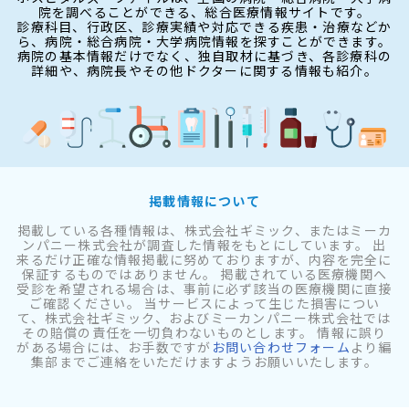
院を調べることができる、総合医療情報サイトです。
診療科目、行政区、診療実績や対応できる疾患・治療などか
ら、病院・総合病院・大学病院情報を探すことができます。
病院の基本情報だけでなく、独自取材に基づき、各診療科の
詳細や、病院長やその他ドクターに関する情報も紹介。
掲載情報について
掲載している各種情報は、株式会社ギミック、またはミーカ
ンパニー株式会社が調査した情報をもとにしています。 出
来るだけ正確な情報掲載に努めておりますが、内容を完全に
保証するものではありません。 掲載されている医療機関へ
受診を希望される場合は、事前に必ず該当の医療機関に直接
ご確認ください。 当サービスによって生じた損害につい
て、株式会社ギミック、およびミーカンパニー株式会社では
その賠償の責任を一切負わないものとします。 情報に誤り
がある場合には、お手数ですが
お問い合わせフォーム
より編
集部までご連絡をいただけますようお願いいたします。