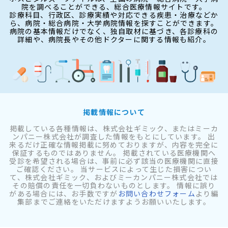
院を調べることができる、総合医療情報サイトです。
診療科目、行政区、診療実績や対応できる疾患・治療などか
ら、病院・総合病院・大学病院情報を探すことができます。
病院の基本情報だけでなく、独自取材に基づき、各診療科の
詳細や、病院長やその他ドクターに関する情報も紹介。
掲載情報について
掲載している各種情報は、株式会社ギミック、またはミーカ
ンパニー株式会社が調査した情報をもとにしています。 出
来るだけ正確な情報掲載に努めておりますが、内容を完全に
保証するものではありません。 掲載されている医療機関へ
受診を希望される場合は、事前に必ず該当の医療機関に直接
ご確認ください。 当サービスによって生じた損害につい
て、株式会社ギミック、およびミーカンパニー株式会社では
その賠償の責任を一切負わないものとします。 情報に誤り
がある場合には、お手数ですが
お問い合わせフォーム
より編
集部までご連絡をいただけますようお願いいたします。