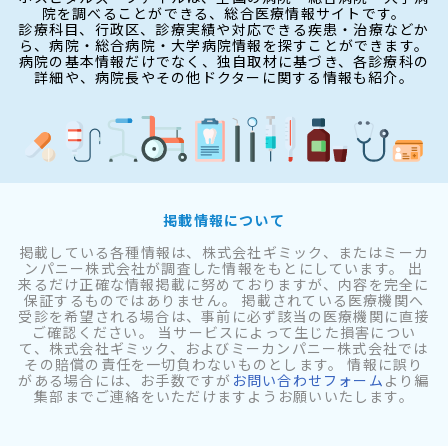
院を調べることができる、総合医療情報サイトです。
診療科目、行政区、診療実績や対応できる疾患・治療などか
ら、病院・総合病院・大学病院情報を探すことができます。
病院の基本情報だけでなく、独自取材に基づき、各診療科の
詳細や、病院長やその他ドクターに関する情報も紹介。
掲載情報について
掲載している各種情報は、株式会社ギミック、またはミーカ
ンパニー株式会社が調査した情報をもとにしています。 出
来るだけ正確な情報掲載に努めておりますが、内容を完全に
保証するものではありません。 掲載されている医療機関へ
受診を希望される場合は、事前に必ず該当の医療機関に直接
ご確認ください。 当サービスによって生じた損害につい
て、株式会社ギミック、およびミーカンパニー株式会社では
その賠償の責任を一切負わないものとします。 情報に誤り
がある場合には、お手数ですが
お問い合わせフォーム
より編
集部までご連絡をいただけますようお願いいたします。