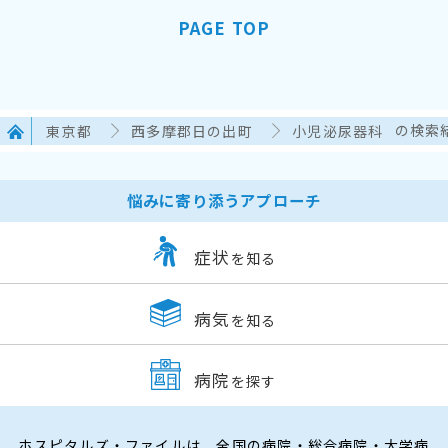
PAGE TOP
東京都
西多摩郡日の出町
小児泌尿器科
の検索
悩みに寄り添うアプローチ
症状
を知る
病気
を知る
病院
を探す
ホスピタルズ・ファイルは、全国の病院・総合病院・大学病