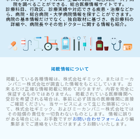
院を調べることができる、総合医療情報サイトです。
診療科目、行政区、診療実績や対応できる疾患・治療などか
ら、病院・総合病院・大学病院情報を探すことができます。
病院の基本情報だけでなく、独自取材に基づき、各診療科の
詳細や、病院長やその他ドクターに関する情報も紹介。
掲載情報について
掲載している各種情報は、株式会社ギミック、またはミーカ
ンパニー株式会社が調査した情報をもとにしています。 出
来るだけ正確な情報掲載に努めておりますが、内容を完全に
保証するものではありません。 掲載されている医療機関へ
受診を希望される場合は、事前に必ず該当の医療機関に直接
ご確認ください。 当サービスによって生じた損害につい
て、株式会社ギミック、およびミーカンパニー株式会社では
その賠償の責任を一切負わないものとします。 情報に誤り
がある場合には、お手数ですが
お問い合わせフォーム
より編
集部までご連絡をいただけますようお願いいたします。