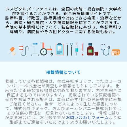
ホスピタルズ・ファイルは、全国の病院・総合病院・大学病
院を調べることができる、総合医療情報サイトです。
診療科目、行政区、診療実績や対応できる疾患・治療などか
ら、病院・総合病院・大学病院情報を探すことができます。
病院の基本情報だけでなく、独自取材に基づき、各診療科の
詳細や、病院長やその他ドクターに関する情報も紹介。
掲載情報について
掲載している各種情報は、株式会社ギミック、またはミーカ
ンパニー株式会社が調査した情報をもとにしています。 出
来るだけ正確な情報掲載に努めておりますが、内容を完全に
保証するものではありません。 掲載されている医療機関へ
受診を希望される場合は、事前に必ず該当の医療機関に直接
ご確認ください。 当サービスによって生じた損害につい
て、株式会社ギミック、およびミーカンパニー株式会社では
その賠償の責任を一切負わないものとします。 情報に誤り
がある場合には、お手数ですが
お問い合わせフォーム
より編
集部までご連絡をいただけますようお願いいたします。