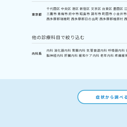
千代田区
中央区
港区
新宿区
文京区
台東区
墨田区
三鷹市
青梅市
府中市
昭島市
調布市
町田市
小金井市
東京都
西多摩郡瑞穂町
西多摩郡日の出町
西多摩郡檜原村
他の診療科目で絞り込む
内科
消化器内科
胃腸内科
気管食道内科
呼吸器内科
内科系
脳神経内科
肝臓内科
緩和ケア内科
老年内科
疼痛緩
症状から調べ