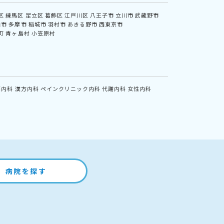
区
練馬区
足立区
葛飾区
江戸川区
八王子市
立川市
武蔵野市
山市
多摩市
稲城市
羽村市
あきる野市
西東京市
町
青ヶ島村
小笠原村
鏡内科
漢方内科
ペインクリニック内科
代謝内科
女性内科
病院を探す