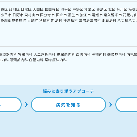
江東区
品川区
目黒区
大田区
世田谷区
渋谷区
中野区
杉並区
豊島区
北区
荒川区
板橋
小平市
日野市
東村山市
国分寺市
国立市
福生市
狛江市
清瀬市
東久留米市
武蔵村
西多摩郡奥多摩町
大島町
利島村
新島村
神津島村
三宅島三宅村
御蔵島村
八丈島八丈
循環器内科
腎臓内科
人工透析内科
糖尿病内科
血液内科
腫瘍内科
感染症内科
内視
和内科
頭頸部内科
血管内科
薬物療法内科
悩みに寄り添うアプローチ
る
病気を知る