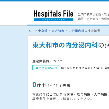
全国の頼れる病院・総
病院・総合病院・大学病院
TOP
東京都
東大和市
内分泌内科
の検索結果
東大和市の内分泌内科
の
選定療養費について
選定療養費あり
紹介状を持たずに受診した場合、診
0
件中
1〜0件を表示
検索条件に当てはまる病院・総合病院・大学病院
再度条件を変更して検索してください。