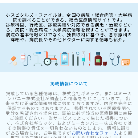
ホスピタルズ・ファイルは、全国の病院・総合病院・大学病
院を調べることができる、総合医療情報サイトです。
診療科目、行政区、診療実績や対応できる疾患・治療などか
ら、病院・総合病院・大学病院情報を探すことができます。
病院の基本情報だけでなく、独自取材に基づき、各診療科の
詳細や、病院長やその他ドクターに関する情報も紹介。
掲載情報について
掲載している各種情報は、株式会社ギミック、またはミーカ
ンパニー株式会社が調査した情報をもとにしています。 出
来るだけ正確な情報掲載に努めておりますが、内容を完全に
保証するものではありません。 掲載されている医療機関へ
受診を希望される場合は、事前に必ず該当の医療機関に直接
ご確認ください。 当サービスによって生じた損害につい
て、株式会社ギミック、およびミーカンパニー株式会社では
その賠償の責任を一切負わないものとします。 情報に誤り
がある場合には、お手数ですが
お問い合わせフォーム
より編
集部までご連絡をいただけますようお願いいたします。