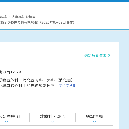
合病院・大学病院を検索
7,946件の情報を掲載（2026年8月07日現在）
選定療養費あり
の台1-5-8
呼吸器外科
消化器内科
外科（消化器）
心臓血管外科
小児循環器内科
すべて見る
来診療時間
診療科・部門
施設情報