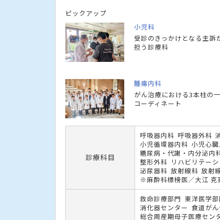
ピックアップ
小児科
受診のきっかけとなる主訴
担う診療科
腫瘍内科
がん治療における3本柱の
コーディネート
呼吸器内科
呼吸器外科
小児循環器内科
小児心臓
糖尿病・代謝・内分泌内
診療科目
整形外科
リハビリテーシ
泌尿器科
放射線科
放射
※麻酔科標榜医／大江 克
救命診療部門
東洋医学部
消化器センター
食道がん
総合周産期母子医療セン