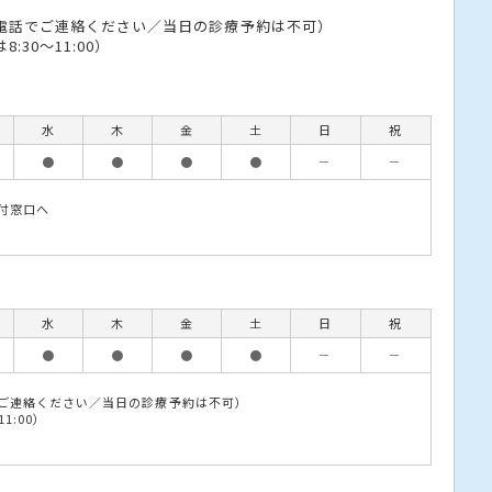
電話でご連絡ください／当日の診療予約は不可）
30〜11:00）
水
木
金
土
日
祝
●
●
●
●
－
－
付窓口へ
水
木
金
土
日
祝
●
●
●
●
－
－
ご連絡ください／当日の診療予約は不可）
1:00）