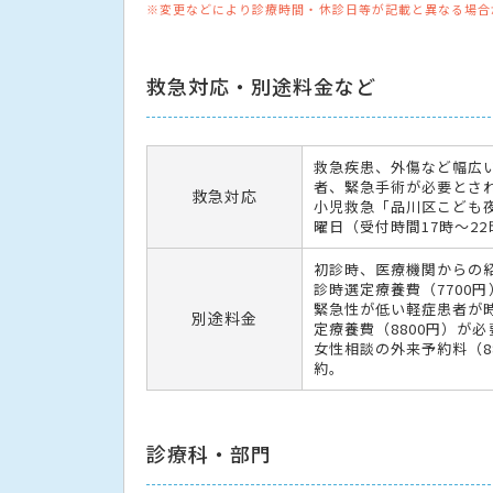
※変更などにより診療時間・休診日等が記載と異なる場合
救急対応・別途料金など
救急疾患、外傷など幅広
者、緊急手術が必要とさ
救急対応
小児救急「品川区こども夜
曜日（受付時間17時～2
初診時、医療機関からの
診時選定療養費（7700
緊急性が低い軽症患者が
別途料金
定療養費（8800円）が必
女性相談の外来予約料（8
約。
診療科・部門