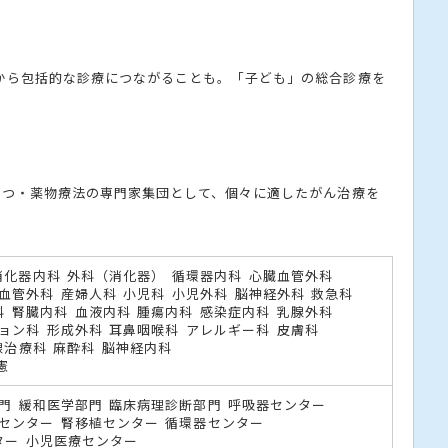
から包括的な診療につながることも。「子ども」の総合診療を
一つ・薬物療法の専門家集団として、個々に適したがん治療を
消化器内科
外科（消化器）
循環器内科
心臓血管外科
血管外科
産婦人科
小児科
小児外科
脳神経外科
救急科
科
腎臓内科
血液内科
腫瘍内科
感染症内科
乳腺外科
ョン科
形成外科
耳鼻咽喉科
アレルギー科
皮膚科
線治療科
麻酔科
脳神経内科
憲
門
緩和医学部門
臨床病理診断部門
呼吸器センター
センター
腎移植センター
循環器センター
ター
小児医療センター