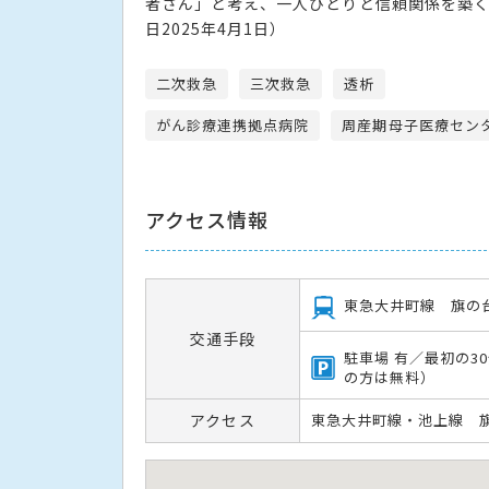
者さん」と考え、一人ひとりと信頼関係を築くこ
日2025年4月1日）
二次救急
三次救急
透析
がん診療連携拠点病院
周産期母子医療セン
アクセス情報
東急大井町線 旗の
交通手段
駐車場 有／最初の3
の方は無料）
アクセス
東急大井町線・池上線 