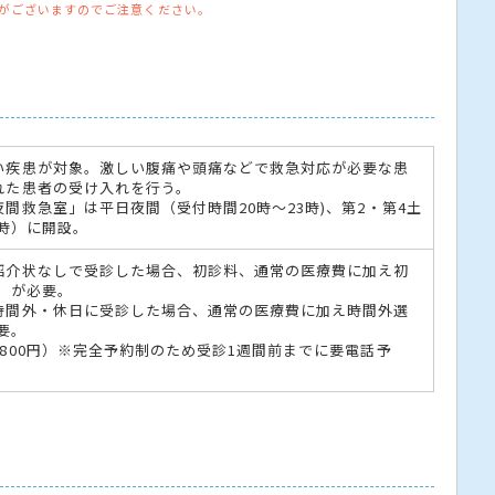
がございますのでご注意ください。
い疾患が対象。激しい腹痛や頭痛などで救急対応が必要な患
れた患者の受け入れを行う。
間救急室」は平日夜間（受付時間20時～23時)、第2・第4土
2時）に開設。
紹介状なしで受診した場合、初診料、通常の医療費に加え初
円）が必要。
時間外・休日に受診した場合、通常の医療費に加え時間外選
要。
800円）※完全予約制のため受診1週間前までに要電話予