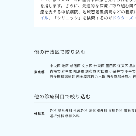
を指します。さらに、先進的な医療に取り組む国
療を支える中核病院、地域密着型病院などの種類
イル
、「クリニック」を検索するのが
ドクターズ
他の行政区で絞り込む
中央区
港区
新宿区
文京区
台東区
墨田区
江東区
品
青梅市
府中市
昭島市
調布市
町田市
小金井市
小平市
東京都
西多摩郡瑞穂町
西多摩郡日の出町
西多摩郡檜原村
他の診療科目で絞り込む
外科
整形外科
形成外科
消化器外科
胃腸外科
気管食
外科系
透析外科
移植外科