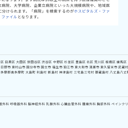
立病院、大学病院、企業立病院といった大規模病院や、地域医
に分けられます。「病院」を検索するのが
ホスピタルズ・ファ
・ファイル
となります。
川区
目黒区
大田区
世田谷区
渋谷区
中野区
杉並区
豊島区
北区
荒川区
板橋区
練馬区
日野市
東村山市
国分寺市
国立市
福生市
狛江市
東大和市
清瀬市
東久留米市
武蔵
西多摩郡奥多摩町
大島町
利島村
新島村
神津島村
三宅島三宅村
御蔵島村
八丈島八丈
道外科
呼吸器外科
脳神経外科
乳腺外科
心臓血管外科
腫瘍外科
胸部外科
ペインク