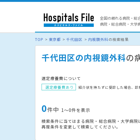
全国の頼れる病院・総
病院・総合病院・大学病院
TOP
東京都
千代田区
内視鏡外科
の検索結果
千代田区の内視鏡外科
の
選定療養費について
選定療養費あり
紹介状を持たずに受診した場合、診
0
件中
1〜0件を表示
検索条件に当てはまる病院・総合病院・大学病院
再度条件を変更して検索してください。