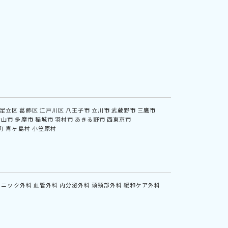
足立区
葛飾区
江戸川区
八王子市
立川市
武蔵野市
三鷹市
村山市
多摩市
稲城市
羽村市
あきる野市
西東京市
町
青ヶ島村
小笠原村
リニック外科
血管外科
内分泌外科
頭頸部外科
緩和ケア外科