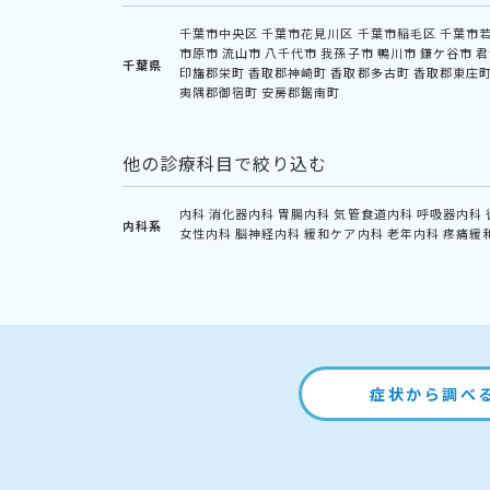
千葉市中央区
千葉市花見川区
千葉市稲毛区
千葉市
市原市
流山市
八千代市
我孫子市
鴨川市
鎌ケ谷市
君
千葉県
印旛郡栄町
香取郡神崎町
香取郡多古町
香取郡東庄
夷隅郡御宿町
安房郡鋸南町
他の診療科目で絞り込む
内科
消化器内科
胃腸内科
気管食道内科
呼吸器内科
内科系
女性内科
脳神経内科
緩和ケア内科
老年内科
疼痛緩
症状から調べ