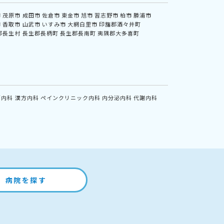
市
茂原市
成田市
佐倉市
東金市
旭市
習志野市
柏市
勝浦市
市
香取市
山武市
いすみ市
大網白里市
印旛郡酒々井町
郡長生村
長生郡長柄町
長生郡長南町
夷隅郡大多喜町
鏡内科
漢方内科
ペインクリニック内科
内分泌内科
代謝内科
病院を探す