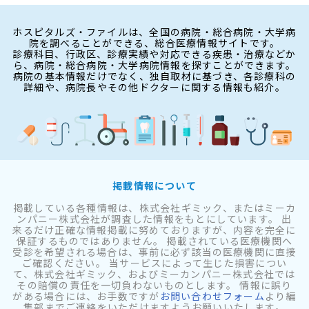
ホスピタルズ・ファイルは、全国の病院・総合病院・大学病
院を調べることができる、総合医療情報サイトです。
診療科目、行政区、診療実績や対応できる疾患・治療などか
ら、病院・総合病院・大学病院情報を探すことができます。
病院の基本情報だけでなく、独自取材に基づき、各診療科の
詳細や、病院長やその他ドクターに関する情報も紹介。
掲載情報について
掲載している各種情報は、株式会社ギミック、またはミーカ
ンパニー株式会社が調査した情報をもとにしています。 出
来るだけ正確な情報掲載に努めておりますが、内容を完全に
保証するものではありません。 掲載されている医療機関へ
受診を希望される場合は、事前に必ず該当の医療機関に直接
ご確認ください。 当サービスによって生じた損害につい
て、株式会社ギミック、およびミーカンパニー株式会社では
その賠償の責任を一切負わないものとします。 情報に誤り
がある場合には、お手数ですが
お問い合わせフォーム
より編
集部までご連絡をいただけますようお願いいたします。