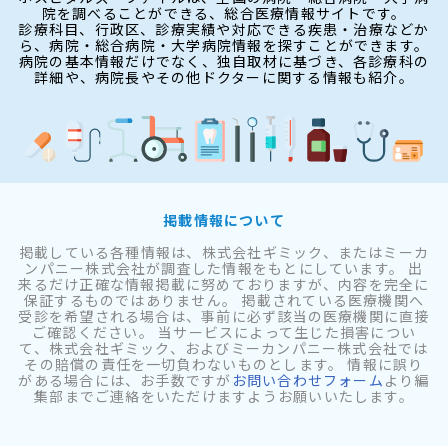
院を調べることができる、総合医療情報サイトです。
診療科目、行政区、診療実績や対応できる疾患・治療などか
ら、病院・総合病院・大学病院情報を探すことができます。
病院の基本情報だけでなく、独自取材に基づき、各診療科の
詳細や、病院長やその他ドクターに関する情報も紹介。
掲載情報について
掲載している各種情報は、株式会社ギミック、またはミーカ
ンパニー株式会社が調査した情報をもとにしています。 出
来るだけ正確な情報掲載に努めておりますが、内容を完全に
保証するものではありません。 掲載されている医療機関へ
受診を希望される場合は、事前に必ず該当の医療機関に直接
ご確認ください。 当サービスによって生じた損害につい
て、株式会社ギミック、およびミーカンパニー株式会社では
その賠償の責任を一切負わないものとします。 情報に誤り
がある場合には、お手数ですが
お問い合わせフォーム
より編
集部までご連絡をいただけますようお願いいたします。