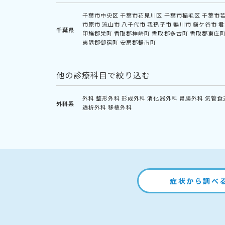
千葉市中央区
千葉市花見川区
千葉市稲毛区
千葉市
市原市
流山市
八千代市
我孫子市
鴨川市
鎌ケ谷市
君
千葉県
印旛郡栄町
香取郡神崎町
香取郡多古町
香取郡東庄
夷隅郡御宿町
安房郡鋸南町
他の診療科目で絞り込む
外科
整形外科
形成外科
消化器外科
胃腸外科
気管食
外科系
透析外科
移植外科
症状から調べ