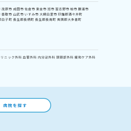
市
茂原市
成田市
佐倉市
東金市
旭市
習志野市
柏市
勝浦市
市
香取市
山武市
いすみ市
大網白里市
印旛郡酒々井町
郡白子町
長生郡長柄町
長生郡長南町
夷隅郡大多喜町
クリニック外科
血管外科
内分泌外科
頭頸部外科
緩和ケア外科
病院を探す