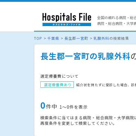
全国の頼れる病院・総
病院・総合病院・大学病院
TOP
千葉県
長生郡一宮町
乳腺外科
の検索結果
長生郡一宮町の乳腺外科
選定療養費について
選定療養費あり
紹介状を持たずに受診した場合、診
0
件中
1〜0件を表示
検索条件に当てはまる病院・総合病院・大学病院
再度条件を変更して検索してください。