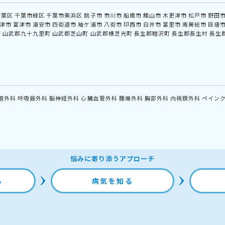
若葉区
千葉市緑区
千葉市美浜区
銚子市
市川市
船橋市
館山市
木更津市
松戸市
野田
津市
富津市
浦安市
四街道市
袖ケ浦市
八街市
印西市
白井市
富里市
南房総市
匝瑳
町
山武郡九十九里町
山武郡芝山町
山武郡横芝光町
長生郡睦沢町
長生郡長生村
長生
道外科
呼吸器外科
脳神経外科
心臓血管外科
腫瘍外科
胸部外科
内視鏡外科
ペイン
悩みに寄り添うアプローチ
る
病気を知る