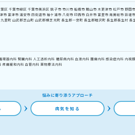
若葉区
千葉市緑区
千葉市美浜区
銚子市
市川市
船橋市
館山市
木更津市
松戸市
野田
津市
富津市
浦安市
四街道市
袖ケ浦市
八街市
印西市
白井市
富里市
南房総市
匝瑳
十九里町
山武郡芝山町
山武郡横芝光町
長生郡一宮町
長生郡睦沢町
長生郡長生村
長
循環器内科
腎臓内科
人工透析内科
糖尿病内科
血液内科
腫瘍内科
感染症内科
内視
科
疼痛緩和内科
血管内科
薬物療法内科
悩みに寄り添うアプローチ
る
病気を知る