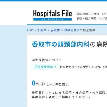
全国の頼れる病院・総
病院・総合病院・大学病院
TOP
千葉県
香取市
頭頸部内科
の検索結果
香取市の頭頸部内科
の病
選定療養費について
選定療養費あり
紹介状を持たずに受診した場合、診
0
件中
1〜0件を表示
検索条件に当てはまる病院・総合病院・大学病院
再度条件を変更して検索してください。