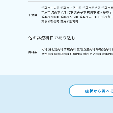
千葉市中央区
千葉市花見川区
千葉市稲毛区
千葉市
市原市
流山市
八千代市
我孫子市
鴨川市
鎌ケ谷市
君
千葉県
香取郡神崎町
香取郡多古町
香取郡東庄町
山武郡九
夷隅郡御宿町
安房郡鋸南町
他の診療科目で絞り込む
内科
消化器内科
胃腸内科
気管食道内科
呼吸器内科
内科系
女性内科
脳神経内科
肝臓内科
緩和ケア内科
老年内
症状から調べ