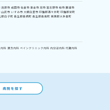
市
茂原市
成田市
佐倉市
東金市
旭市
習志野市
柏市
勝浦市
市
山武市
いすみ市
大網白里市
印旛郡酒々井町
印旛郡栄町
生郡白子町
長生郡長柄町
長生郡長南町
夷隅郡大多喜町
鏡内科
漢方内科
ペインクリニック内科
内分泌内科
代謝内科
病院を探す