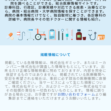
院を調べることができる、総合医療情報サイトです。
診療科目、行政区、診療実績や対応できる疾患・治療などか
ら、病院・総合病院・大学病院情報を探すことができます。
病院の基本情報だけでなく、独自取材に基づき、各診療科の
詳細や、病院長やその他ドクターに関する情報も紹介。
掲載情報について
掲載している各種情報は、株式会社ギミック、またはミーカ
ンパニー株式会社が調査した情報をもとにしています。 出
来るだけ正確な情報掲載に努めておりますが、内容を完全に
保証するものではありません。 掲載されている医療機関へ
受診を希望される場合は、事前に必ず該当の医療機関に直接
ご確認ください。 当サービスによって生じた損害につい
て、株式会社ギミック、およびミーカンパニー株式会社では
その賠償の責任を一切負わないものとします。 情報に誤り
がある場合には、お手数ですが
お問い合わせフォーム
より編
集部までご連絡をいただけますようお願いいたします。