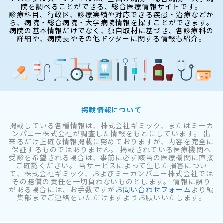
院を調べることができる、総合医療情報サイトです。
診療科目、行政区、診療実績や対応できる疾患・治療などか
ら、病院・総合病院・大学病院情報を探すことができます。
病院の基本情報だけでなく、独自取材に基づき、各診療科の
詳細や、病院長やその他ドクターに関する情報も紹介。
掲載情報について
掲載している各種情報は、株式会社ギミック、またはミーカ
ンパニー株式会社が調査した情報をもとにしています。 出
来るだけ正確な情報掲載に努めておりますが、内容を完全に
保証するものではありません。 掲載されている医療機関へ
受診を希望される場合は、事前に必ず該当の医療機関に直接
ご確認ください。 当サービスによって生じた損害につい
て、株式会社ギミック、およびミーカンパニー株式会社では
その賠償の責任を一切負わないものとします。 情報に誤り
がある場合には、お手数ですが
お問い合わせフォーム
より編
集部までご連絡をいただけますようお願いいたします。