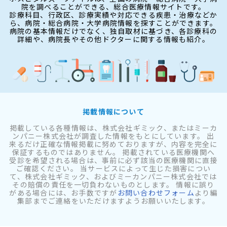
院を調べることができる、総合医療情報サイトです。
診療科目、行政区、診療実績や対応できる疾患・治療などか
ら、病院・総合病院・大学病院情報を探すことができます。
病院の基本情報だけでなく、独自取材に基づき、各診療科の
詳細や、病院長やその他ドクターに関する情報も紹介。
掲載情報について
掲載している各種情報は、株式会社ギミック、またはミーカ
ンパニー株式会社が調査した情報をもとにしています。 出
来るだけ正確な情報掲載に努めておりますが、内容を完全に
保証するものではありません。 掲載されている医療機関へ
受診を希望される場合は、事前に必ず該当の医療機関に直接
ご確認ください。 当サービスによって生じた損害につい
て、株式会社ギミック、およびミーカンパニー株式会社では
その賠償の責任を一切負わないものとします。 情報に誤り
がある場合には、お手数ですが
お問い合わせフォーム
より編
集部までご連絡をいただけますようお願いいたします。