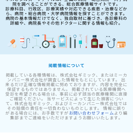
院を調べることができる、総合医療情報サイトです。
診療科目、行政区、診療実績や対応できる疾患・治療などか
ら、病院・総合病院・大学病院情報を探すことができます。
病院の基本情報だけでなく、独自取材に基づき、各診療科の
詳細や、病院長やその他ドクターに関する情報も紹介。
掲載情報について
掲載している各種情報は、株式会社ギミック、またはミーカ
ンパニー株式会社が調査した情報をもとにしています。 出
来るだけ正確な情報掲載に努めておりますが、内容を完全に
保証するものではありません。 掲載されている医療機関へ
受診を希望される場合は、事前に必ず該当の医療機関に直接
ご確認ください。 当サービスによって生じた損害につい
て、株式会社ギミック、およびミーカンパニー株式会社では
その賠償の責任を一切負わないものとします。 情報に誤り
がある場合には、お手数ですが
お問い合わせフォーム
より編
集部までご連絡をいただけますようお願いいたします。