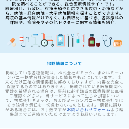
院を調べることができる、総合医療情報サイトです。
診療科目、行政区、診療実績や対応できる疾患・治療などか
ら、病院・総合病院・大学病院情報を探すことができます。
病院の基本情報だけでなく、独自取材に基づき、各診療科の
詳細や、病院長やその他ドクターに関する情報も紹介。
掲載情報について
掲載している各種情報は、株式会社ギミック、またはミーカ
ンパニー株式会社が調査した情報をもとにしています。 出
来るだけ正確な情報掲載に努めておりますが、内容を完全に
保証するものではありません。 掲載されている医療機関へ
受診を希望される場合は、事前に必ず該当の医療機関に直接
ご確認ください。 当サービスによって生じた損害につい
て、株式会社ギミック、およびミーカンパニー株式会社では
その賠償の責任を一切負わないものとします。 情報に誤り
がある場合には、お手数ですが
お問い合わせフォーム
より編
集部までご連絡をいただけますようお願いいたします。