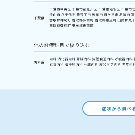
千葉市中央区
千葉市花見川区
千葉市稲毛区
千葉市
流山市
八千代市
我孫子市
鴨川市
鎌ケ谷市
君津市
富
千葉県
香取郡神崎町
香取郡多古町
香取郡東庄町
山武郡九
夷隅郡御宿町
安房郡鋸南町
他の診療科目で絞り込む
内科
消化器内科
胃腸内科
気管食道内科
呼吸器内科
内科系
女性内科
脳神経内科
肝臓内科
緩和ケア内科
老年内
症状から調べ