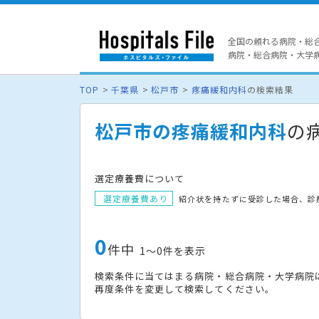
全国の頼れる病院・総
病院・総合病院・大学病院
TOP
千葉県
松戸市
疼痛緩和内科
の検索結果
松戸市の疼痛緩和内科
の
選定療養費について
選定療養費あり
紹介状を持たずに受診した場合、診
0
件中
1〜0件を表示
検索条件に当てはまる病院・総合病院・大学病院
再度条件を変更して検索してください。