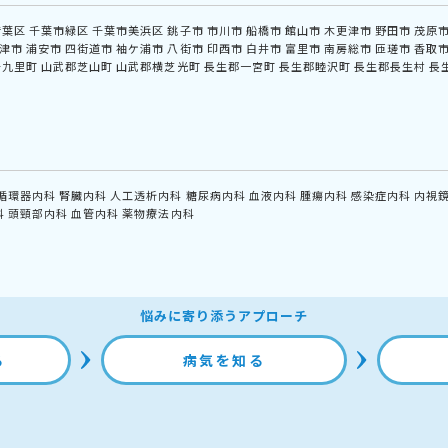
若葉区
千葉市緑区
千葉市美浜区
銚子市
市川市
船橋市
館山市
木更津市
野田市
茂原
津市
浦安市
四街道市
袖ケ浦市
八街市
印西市
白井市
富里市
南房総市
匝瑳市
香取
十九里町
山武郡芝山町
山武郡横芝光町
長生郡一宮町
長生郡睦沢町
長生郡長生村
長
循環器内科
腎臓内科
人工透析内科
糖尿病内科
血液内科
腫瘍内科
感染症内科
内視
科
頭頸部内科
血管内科
薬物療法内科
悩みに寄り添うアプローチ
る
病気を知る