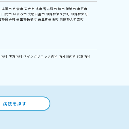
市
成田市
佐倉市
東金市
旭市
習志野市
柏市
勝浦市
市原市
市
山武市
いすみ市
大網白里市
印旛郡酒々井町
印旛郡栄町
生郡白子町
長生郡長柄町
長生郡長南町
夷隅郡大多喜町
鏡内科
漢方内科
ペインクリニック内科
内分泌内科
代謝内科
病院を探す