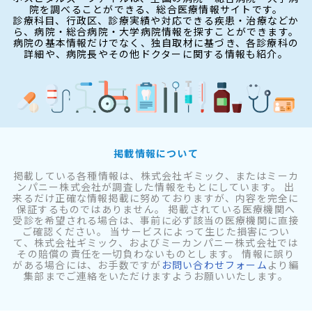
院を調べることができる、総合医療情報サイトです。
診療科目、行政区、診療実績や対応できる疾患・治療などか
ら、病院・総合病院・大学病院情報を探すことができます。
病院の基本情報だけでなく、独自取材に基づき、各診療科の
詳細や、病院長やその他ドクターに関する情報も紹介。
掲載情報について
掲載している各種情報は、株式会社ギミック、またはミーカ
ンパニー株式会社が調査した情報をもとにしています。 出
来るだけ正確な情報掲載に努めておりますが、内容を完全に
保証するものではありません。 掲載されている医療機関へ
受診を希望される場合は、事前に必ず該当の医療機関に直接
ご確認ください。 当サービスによって生じた損害につい
て、株式会社ギミック、およびミーカンパニー株式会社では
その賠償の責任を一切負わないものとします。 情報に誤り
がある場合には、お手数ですが
お問い合わせフォーム
より編
集部までご連絡をいただけますようお願いいたします。