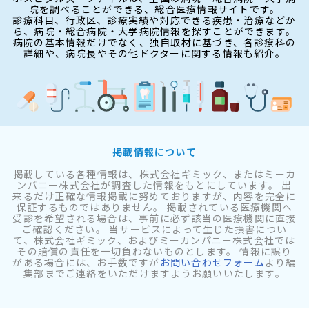
院を調べることができる、総合医療情報サイトです。
診療科目、行政区、診療実績や対応できる疾患・治療などか
ら、病院・総合病院・大学病院情報を探すことができます。
病院の基本情報だけでなく、独自取材に基づき、各診療科の
詳細や、病院長やその他ドクターに関する情報も紹介。
掲載情報について
掲載している各種情報は、株式会社ギミック、またはミーカ
ンパニー株式会社が調査した情報をもとにしています。 出
来るだけ正確な情報掲載に努めておりますが、内容を完全に
保証するものではありません。 掲載されている医療機関へ
受診を希望される場合は、事前に必ず該当の医療機関に直接
ご確認ください。 当サービスによって生じた損害につい
て、株式会社ギミック、およびミーカンパニー株式会社では
その賠償の責任を一切負わないものとします。 情報に誤り
がある場合には、お手数ですが
お問い合わせフォーム
より編
集部までご連絡をいただけますようお願いいたします。