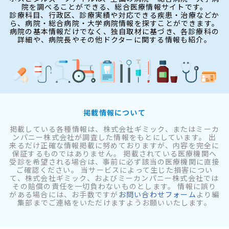
院を調べることができる、総合医療情報サイトです。
診療科目、行政区、診療実績や対応できる疾患・治療などか
ら、病院・総合病院・大学病院情報を探すことができます。
病院の基本情報だけでなく、独自取材に基づき、各診療科の
詳細や、病院長やその他ドクターに関する情報も紹介。
掲載情報について
掲載している各種情報は、株式会社ギミック、またはミーカ
ンパニー株式会社が調査した情報をもとにしています。 出
来るだけ正確な情報掲載に努めておりますが、内容を完全に
保証するものではありません。 掲載されている医療機関へ
受診を希望される場合は、事前に必ず該当の医療機関に直接
ご確認ください。 当サービスによって生じた損害につい
て、株式会社ギミック、およびミーカンパニー株式会社では
その賠償の責任を一切負わないものとします。 情報に誤り
がある場合には、お手数ですが
お問い合わせフォーム
より編
集部までご連絡をいただけますようお願いいたします。