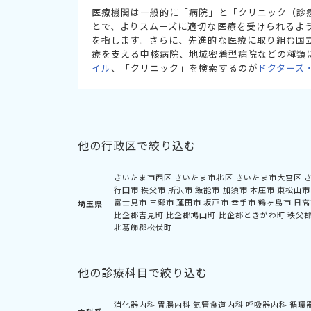
医療機関は一般的に「病院」と「クリニック（診
とで、よりスムーズに適切な医療を受けられるよ
を指します。さらに、先進的な医療に取り組む国
療を支える中核病院、地域密着型病院などの種類
イル
、「クリニック」を検索するのが
ドクターズ
他の行政区で絞り込む
さいたま市西区
さいたま市北区
さいたま市大宮区
行田市
秩父市
所沢市
飯能市
加須市
本庄市
東松山市
富士見市
三郷市
蓮田市
坂戸市
幸手市
鶴ヶ島市
日高
埼玉県
比企郡吉見町
比企郡鳩山町
比企郡ときがわ町
秩父
北葛飾郡松伏町
他の診療科目で絞り込む
消化器内科
胃腸内科
気管食道内科
呼吸器内科
循環