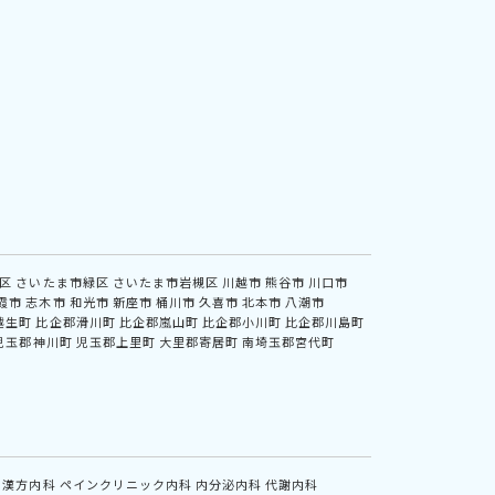
区
さいたま市緑区
さいたま市岩槻区
川越市
熊谷市
川口市
霞市
志木市
和光市
新座市
桶川市
久喜市
北本市
八潮市
越生町
比企郡滑川町
比企郡嵐山町
比企郡小川町
比企郡川島町
児玉郡神川町
児玉郡上里町
大里郡寄居町
南埼玉郡宮代町
漢方内科
ペインクリニック内科
内分泌内科
代謝内科