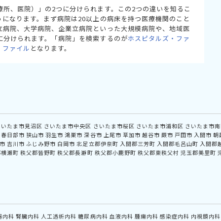
療所、医院）」の2つに分けられます。この2つの違いを知るこ
うになります。まず病院は20以上の病床を持つ医療機関のこと
立病院、大学病院、企業立病院といった大規模病院や、地域医
に分けられます。「病院」を検索するのが
ホスピタルズ・ファ
・ファイル
となります。
さいたま市見沼区
さいたま市中央区
さいたま市桜区
さいたま市浦和区
さいたま市南
春日部市
狭山市
羽生市
鴻巣市
深谷市
上尾市
草加市
越谷市
蕨市
戸田市
入間市
朝
市
吉川市
ふじみ野市
白岡市
北足立郡伊奈町
入間郡三芳町
入間郡毛呂山町
入間郡
郡横瀬町
秩父郡皆野町
秩父郡長瀞町
秩父郡小鹿野町
秩父郡東秩父村
児玉郡美里町
器内科
腎臓内科
人工透析内科
糖尿病内科
血液内科
腫瘍内科
感染症内科
内視鏡内科