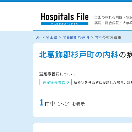
全国の頼れる病院・総
病院・総合病院・大学病院
TOP
埼玉県
北葛飾郡杉戸町
内科
の検索結果
北葛飾郡杉戸町の内科
の
選定療養費について
選定療養費あり
紹介状を持たずに受診した場合、診
1
件中
1〜1件を表示