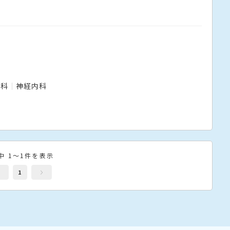
内科
神経内科
中 1～1件を表示
1