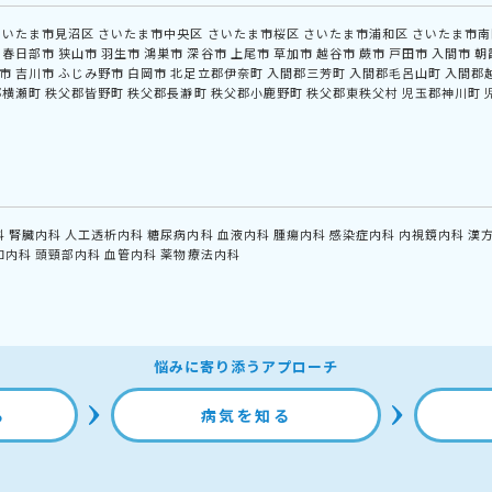
さいたま市見沼区
さいたま市中央区
さいたま市桜区
さいたま市浦和区
さいたま市南
春日部市
狭山市
羽生市
鴻巣市
深谷市
上尾市
草加市
越谷市
蕨市
戸田市
入間市
朝
市
吉川市
ふじみ野市
白岡市
北足立郡伊奈町
入間郡三芳町
入間郡毛呂山町
入間郡
郡横瀬町
秩父郡皆野町
秩父郡長瀞町
秩父郡小鹿野町
秩父郡東秩父村
児玉郡神川町
科
腎臓内科
人工透析内科
糖尿病内科
血液内科
腫瘍内科
感染症内科
内視鏡内科
漢
和内科
頭頸部内科
血管内科
薬物療法内科
悩みに寄り添うアプローチ
る
病気を知る