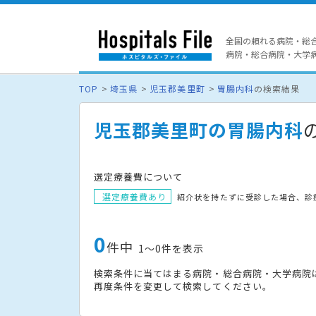
全国の頼れる病院・総
病院・総合病院・大学病院
TOP
埼玉県
児玉郡美里町
胃腸内科
の検索結果
児玉郡美里町の胃腸内科
選定療養費について
選定療養費あり
紹介状を持たずに受診した場合、診
0
件中
1〜0件を表示
検索条件に当てはまる病院・総合病院・大学病院
再度条件を変更して検索してください。