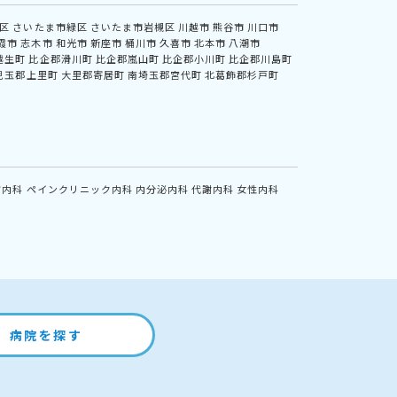
区
さいたま市緑区
さいたま市岩槻区
川越市
熊谷市
川口市
霞市
志木市
和光市
新座市
桶川市
久喜市
北本市
八潮市
越生町
比企郡滑川町
比企郡嵐山町
比企郡小川町
比企郡川島町
児玉郡上里町
大里郡寄居町
南埼玉郡宮代町
北葛飾郡杉戸町
方内科
ペインクリニック内科
内分泌内科
代謝内科
女性内科
病院を探す