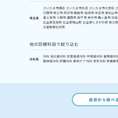
さいたま市西区
さいたま市北区
さいたま市大宮区
行田市
秩父市
所沢市
飯能市
加須市
本庄市
東松山市
富士見市
三郷市
蓮田市
坂戸市
幸手市
鶴ヶ島市
日高
埼玉県
比企郡吉見町
比企郡鳩山町
比企郡ときがわ町
秩父
北葛飾郡松伏町
他の診療科目で絞り込む
内科
消化器内科
気管食道内科
呼吸器内科
循環器内
内科系
脳神経内科
肝臓内科
緩和ケア内科
老年内科
疼痛緩
症状から調べ