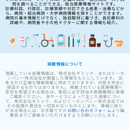
院を調べることができる、総合医療情報サイトです。
診療科目、行政区、診療実績や対応できる疾患・治療などか
ら、病院・総合病院・大学病院情報を探すことができます。
病院の基本情報だけでなく、独自取材に基づき、各診療科の
詳細や、病院長やその他ドクターに関する情報も紹介。
掲載情報について
掲載している各種情報は、株式会社ギミック、またはミーカ
ンパニー株式会社が調査した情報をもとにしています。 出
来るだけ正確な情報掲載に努めておりますが、内容を完全に
保証するものではありません。 掲載されている医療機関へ
受診を希望される場合は、事前に必ず該当の医療機関に直接
ご確認ください。 当サービスによって生じた損害につい
て、株式会社ギミック、およびミーカンパニー株式会社では
その賠償の責任を一切負わないものとします。 情報に誤り
がある場合には、お手数ですが
お問い合わせフォーム
より編
集部までご連絡をいただけますようお願いいたします。