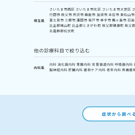
さいたま市西区
さいたま市北区
さいたま市大宮区
行田市
秩父市
所沢市
飯能市
加須市
本庄市
東松山市
富士見市
三郷市
蓮田市
坂戸市
幸手市
鶴ヶ島市
日高
埼玉県
比企郡鳩山町
比企郡ときがわ町
秩父郡横瀬町
秩父
北葛飾郡松伏町
他の診療科目で絞り込む
内科
消化器内科
胃腸内科
気管食道内科
呼吸器内科
内科系
脳神経内科
肝臓内科
緩和ケア内科
老年内科
疼痛緩
症状から調べ