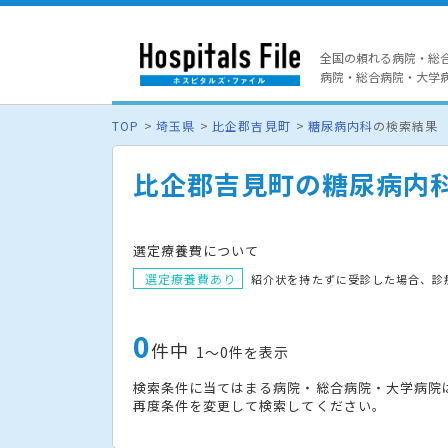
全国の頼れる病院・総
病院・総合病院・大学病院
TOP
埼玉県
比企郡吉見町
糖尿病内科
の検索結果
比企郡吉見町の糖尿病内
選定療養費について
選定療養費あり
紹介状を持たずに受診した場合、診
0
件中
1〜0件を表示
検索条件に当てはまる病院・総合病院・大学病院
再度条件を変更して検索してください。