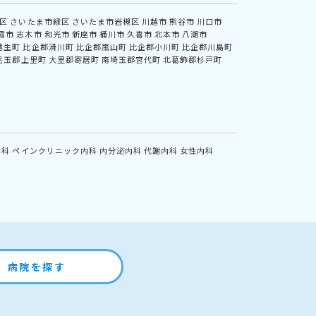
区
さいたま市緑区
さいたま市岩槻区
川越市
熊谷市
川口市
霞市
志木市
和光市
新座市
桶川市
久喜市
北本市
八潮市
越生町
比企郡滑川町
比企郡嵐山町
比企郡小川町
比企郡川島町
児玉郡上里町
大里郡寄居町
南埼玉郡宮代町
北葛飾郡杉戸町
内科
ペインクリニック内科
内分泌内科
代謝内科
女性内科
病院を探す