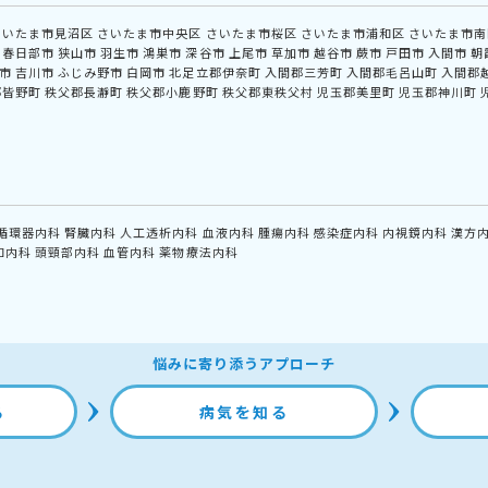
さいたま市見沼区
さいたま市中央区
さいたま市桜区
さいたま市浦和区
さいたま市南
春日部市
狭山市
羽生市
鴻巣市
深谷市
上尾市
草加市
越谷市
蕨市
戸田市
入間市
朝
市
吉川市
ふじみ野市
白岡市
北足立郡伊奈町
入間郡三芳町
入間郡毛呂山町
入間郡
郡皆野町
秩父郡長瀞町
秩父郡小鹿野町
秩父郡東秩父村
児玉郡美里町
児玉郡神川町
循環器内科
腎臓内科
人工透析内科
血液内科
腫瘍内科
感染症内科
内視鏡内科
漢方
和内科
頭頸部内科
血管内科
薬物療法内科
悩みに寄り添うアプローチ
る
病気を知る