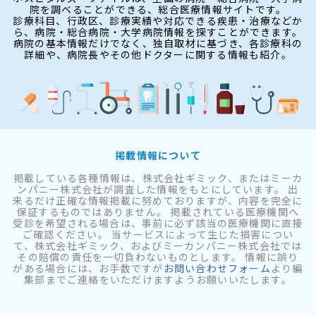
院を調べることができる、総合医療情報サイトです。
診療科目、行政区、診療実績や対応できる疾患・治療などか
ら、病院・総合病院・大学病院情報を探すことができます。
病院の基本情報だけでなく、独自取材に基づき、各診療科の
詳細や、病院長やその他ドクターに関する情報も紹介。
掲載情報について
掲載している各種情報は、株式会社ギミック、またはミーカ
ンパニー株式会社が調査した情報をもとにしています。 出
来るだけ正確な情報掲載に努めておりますが、内容を完全に
保証するものではありません。 掲載されている医療機関へ
受診を希望される場合は、事前に必ず該当の医療機関に直接
ご確認ください。 当サービスによって生じた損害につい
て、株式会社ギミック、およびミーカンパニー株式会社では
その賠償の責任を一切負わないものとします。 情報に誤り
がある場合には、お手数ですが
お問い合わせフォーム
より編
集部までご連絡をいただけますようお願いいたします。