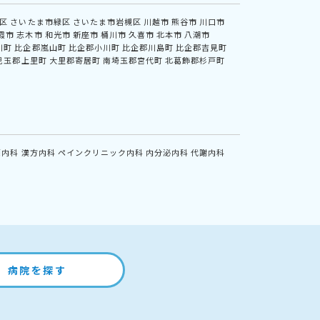
区
さいたま市緑区
さいたま市岩槻区
川越市
熊谷市
川口市
霞市
志木市
和光市
新座市
桶川市
久喜市
北本市
八潮市
川町
比企郡嵐山町
比企郡小川町
比企郡川島町
比企郡吉見町
児玉郡上里町
大里郡寄居町
南埼玉郡宮代町
北葛飾郡杉戸町
鏡内科
漢方内科
ペインクリニック内科
内分泌内科
代謝内科
病院を探す