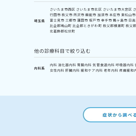
さいたま市西区
さいたま市北区
さいたま市大宮区
行田市
秩父市
所沢市
飯能市
加須市
本庄市
東松山市
富士見市
三郷市
蓮田市
坂戸市
幸手市
鶴ヶ島市
日高
埼玉県
比企郡鳩山町
比企郡ときがわ町
秩父郡横瀬町
秩父
北葛飾郡松伏町
他の診療科目で絞り込む
内科
消化器内科
胃腸内科
気管食道内科
呼吸器内科
内科系
女性内科
肝臓内科
緩和ケア内科
老年内科
疼痛緩和
症状から調べ