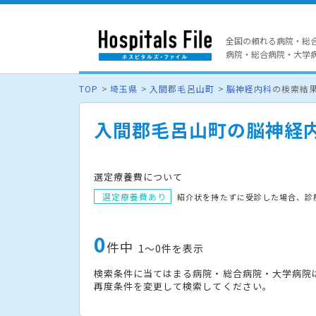
全国の頼れる病院・総
病院・総合病院・大学病院
TOP
埼玉県
入間郡毛呂山町
脳神経内科
の検索結
入間郡毛呂山町の脳神経
選定療養費について
選定療養費あり
紹介状を持たずに受診した場合、診
0
件中
1〜0件を表示
検索条件に当てはまる病院・総合病院・大学病院
再度条件を変更して検索してください。