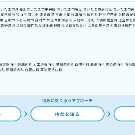
さいたま市見沼区
さいたま市中央区
さいたま市桜区
さいたま市浦和区
さいたま市南
春日部市
狭山市
羽生市
鴻巣市
深谷市
上尾市
草加市
越谷市
蕨市
戸田市
入間市
朝
市
吉川市
ふじみ野市
白岡市
北足立郡伊奈町
入間郡三芳町
入間郡越生町
比企郡滑
郡皆野町
秩父郡長瀞町
秩父郡小鹿野町
秩父郡東秩父村
児玉郡美里町
児玉郡神川町
循環器内科
腎臓内科
人工透析内科
糖尿病内科
血液内科
腫瘍内科
感染症内科
内視
内科
頭頸部内科
血管内科
薬物療法内科
悩みに寄り添うアプローチ
る
病気を知る