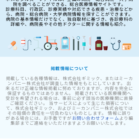
院を調べることができる、総合医療情報サイトです。
診療科目、行政区、診療実績や対応できる疾患・治療などか
ら、病院・総合病院・大学病院情報を探すことができます。
病院の基本情報だけでなく、独自取材に基づき、各診療科の
詳細や、病院長やその他ドクターに関する情報も紹介。
掲載情報について
掲載している各種情報は、株式会社ギミック、またはミーカ
ンパニー株式会社が調査した情報をもとにしています。 出
来るだけ正確な情報掲載に努めておりますが、内容を完全に
保証するものではありません。 掲載されている医療機関へ
受診を希望される場合は、事前に必ず該当の医療機関に直接
ご確認ください。 当サービスによって生じた損害につい
て、株式会社ギミック、およびミーカンパニー株式会社では
その賠償の責任を一切負わないものとします。 情報に誤り
がある場合には、お手数ですが
お問い合わせフォーム
より編
集部までご連絡をいただけますようお願いいたします。