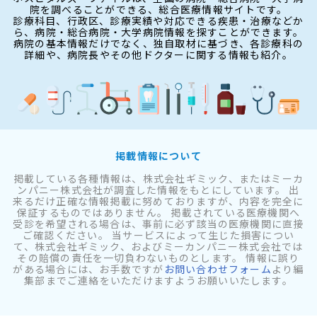
院を調べることができる、総合医療情報サイトです。
診療科目、行政区、診療実績や対応できる疾患・治療などか
ら、病院・総合病院・大学病院情報を探すことができます。
病院の基本情報だけでなく、独自取材に基づき、各診療科の
詳細や、病院長やその他ドクターに関する情報も紹介。
掲載情報について
掲載している各種情報は、株式会社ギミック、またはミーカ
ンパニー株式会社が調査した情報をもとにしています。 出
来るだけ正確な情報掲載に努めておりますが、内容を完全に
保証するものではありません。 掲載されている医療機関へ
受診を希望される場合は、事前に必ず該当の医療機関に直接
ご確認ください。 当サービスによって生じた損害につい
て、株式会社ギミック、およびミーカンパニー株式会社では
その賠償の責任を一切負わないものとします。 情報に誤り
がある場合には、お手数ですが
お問い合わせフォーム
より編
集部までご連絡をいただけますようお願いいたします。