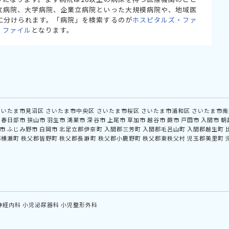
立病院、大学病院、企業立病院といった大規模病院や、地域医
に分けられます。「病院」を検索するのが
ホスピタルズ・ファ
・ファイル
となります。
さいたま市見沼区
さいたま市中央区
さいたま市桜区
さいたま市浦和区
さいたま市南
春日部市
狭山市
羽生市
鴻巣市
深谷市
上尾市
草加市
越谷市
蕨市
戸田市
入間市
朝
市
ふじみ野市
白岡市
北足立郡伊奈町
入間郡三芳町
入間郡毛呂山町
入間郡越生町
郡横瀬町
秩父郡皆野町
秩父郡長瀞町
秩父郡小鹿野町
秩父郡東秩父村
児玉郡美里町
神経内科
小児泌尿器科
小児整形外科