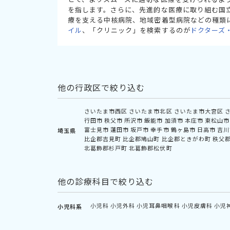
を指します。さらに、先進的な医療に取り組む国
療を支える中核病院、地域密着型病院などの種類
イル
、「クリニック」を検索するのが
ドクターズ
他の行政区で絞り込む
さいたま市西区
さいたま市北区
さいたま市大宮区
行田市
秩父市
所沢市
飯能市
加須市
本庄市
東松山市
富士見市
蓮田市
坂戸市
幸手市
鶴ヶ島市
日高市
吉川
埼玉県
比企郡吉見町
比企郡鳩山町
比企郡ときがわ町
秩父
北葛飾郡杉戸町
北葛飾郡松伏町
他の診療科目で絞り込む
小児科
小児外科
小児耳鼻咽喉科
小児皮膚科
小児
小児科系