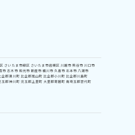
区
さいたま市緑区
さいたま市岩槻区
川越市
熊谷市
川口市
霞市
志木市
和光市
新座市
桶川市
久喜市
北本市
八潮市
比企郡滑川町
比企郡嵐山町
比企郡小川町
比企郡川島町
児玉郡神川町
児玉郡上里町
大里郡寄居町
南埼玉郡宮代町