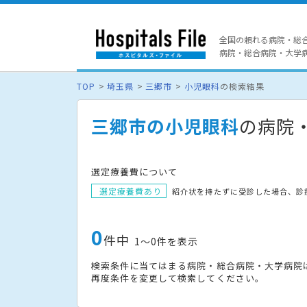
全国の頼れる病院・総
病院・総合病院・大学病院
TOP
埼玉県
三郷市
小児眼科
の検索結果
三郷市の小児眼科
の病院
選定療養費について
選定療養費あり
紹介状を持たずに受診した場合、診
0
件中
1〜0件を表示
検索条件に当てはまる病院・総合病院・大学病院
再度条件を変更して検索してください。