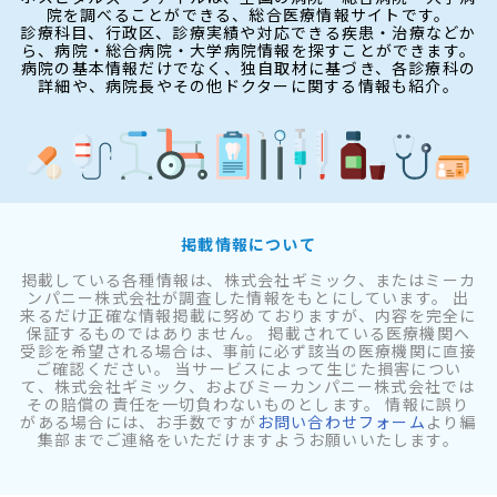
院を調べることができる、総合医療情報サイトです。
診療科目、行政区、診療実績や対応できる疾患・治療などか
ら、病院・総合病院・大学病院情報を探すことができます。
病院の基本情報だけでなく、独自取材に基づき、各診療科の
詳細や、病院長やその他ドクターに関する情報も紹介。
掲載情報について
掲載している各種情報は、株式会社ギミック、またはミーカ
ンパニー株式会社が調査した情報をもとにしています。 出
来るだけ正確な情報掲載に努めておりますが、内容を完全に
保証するものではありません。 掲載されている医療機関へ
受診を希望される場合は、事前に必ず該当の医療機関に直接
ご確認ください。 当サービスによって生じた損害につい
て、株式会社ギミック、およびミーカンパニー株式会社では
その賠償の責任を一切負わないものとします。 情報に誤り
がある場合には、お手数ですが
お問い合わせフォーム
より編
集部までご連絡をいただけますようお願いいたします。