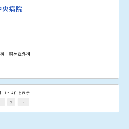
中央病院
器科
脳神経外科
中 1～4件を表示
1