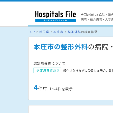
全国の頼れる病院・総
病院・総合病院・大学病院
TOP
埼玉県
本庄市
整形外科
の検索結果
本庄市の整形外科
の病院
選定療養費について
選定療養費あり
紹介状を持たずに受診した場合、診
4
件中
1〜4件を表示