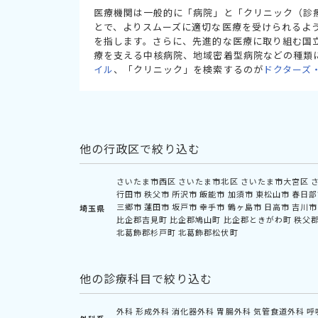
医療機関は一般的に「病院」と「クリニック（診
とで、よりスムーズに適切な医療を受けられるよ
を指します。さらに、先進的な医療に取り組む国
療を支える中核病院、地域密着型病院などの種類
イル
、「クリニック」を検索するのが
ドクターズ
他の行政区で絞り込む
さいたま市西区
さいたま市北区
さいたま市大宮区
行田市
秩父市
所沢市
飯能市
加須市
東松山市
春日部
三郷市
蓮田市
坂戸市
幸手市
鶴ヶ島市
日高市
吉川市
埼玉県
比企郡吉見町
比企郡鳩山町
比企郡ときがわ町
秩父
北葛飾郡杉戸町
北葛飾郡松伏町
他の診療科目で絞り込む
外科
形成外科
消化器外科
胃腸外科
気管食道外科
呼