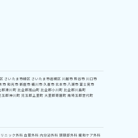
区
さいたま市緑区
さいたま市岩槻区
川越市
熊谷市
川口市
木市
和光市
新座市
桶川市
久喜市
北本市
八潮市
富士見市
企郡滑川町
比企郡嵐山町
比企郡小川町
比企郡川島町
児玉郡神川町
児玉郡上里町
大里郡寄居町
南埼玉郡宮代町
クリニック外科
血管外科
内分泌外科
頭頸部外科
緩和ケア外科