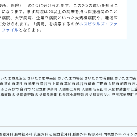
療所、医院）」の2つに分けられます。この2つの違いを知るこ
うになります。まず病院は20以上の病床を持つ医療機関のこと
立病院、大学病院、企業立病院といった大規模病院や、地域医
に分けられます。「病院」を検索するのが
ホスピタルズ・ファ
・ファイル
となります。
さいたま市見沼区
さいたま市中央区
さいたま市桜区
さいたま市浦和区
さいたま市南
市
狭山市
羽生市
鴻巣市
深谷市
上尾市
草加市
越谷市
蕨市
戸田市
入間市
朝霞市
志
ふじみ野市
白岡市
北足立郡伊奈町
入間郡三芳町
入間郡毛呂山町
入間郡越生町
比
郡横瀬町
秩父郡皆野町
秩父郡長瀞町
秩父郡小鹿野町
秩父郡東秩父村
児玉郡美里町
吸器外科
脳神経外科
乳腺外科
心臓血管外科
腫瘍外科
胸部外科
内視鏡外科
ペイン