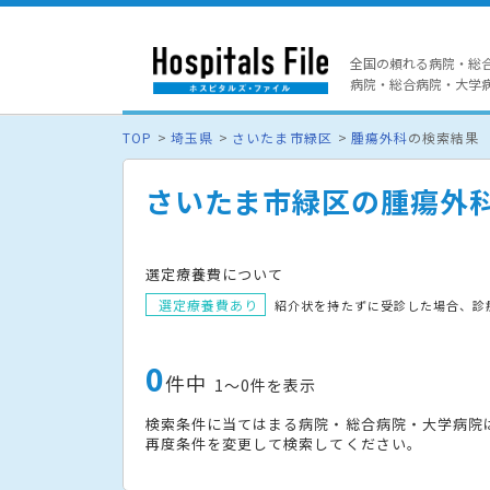
全国の頼れる病院・総
病院・総合病院・大学病院
TOP
埼玉県
さいたま市緑区
腫瘍外科
の検索結果
さいたま市緑区の腫瘍外
選定療養費について
選定療養費あり
紹介状を持たずに受診した場合、診
0
件中
1〜0件を表示
検索条件に当てはまる病院・総合病院・大学病院
再度条件を変更して検索してください。