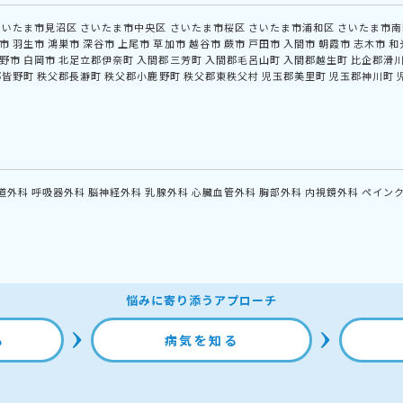
さいたま市見沼区
さいたま市中央区
さいたま市桜区
さいたま市浦和区
さいたま市南
市
羽生市
鴻巣市
深谷市
上尾市
草加市
越谷市
蕨市
戸田市
入間市
朝霞市
志木市
和
野市
白岡市
北足立郡伊奈町
入間郡三芳町
入間郡毛呂山町
入間郡越生町
比企郡滑
郡皆野町
秩父郡長瀞町
秩父郡小鹿野町
秩父郡東秩父村
児玉郡美里町
児玉郡神川町
道外科
呼吸器外科
脳神経外科
乳腺外科
心臓血管外科
胸部外科
内視鏡外科
ペイン
悩みに寄り添うアプローチ
る
病気を知る