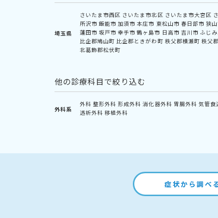
さいたま市西区
さいたま市北区
さいたま市大宮区
所沢市
飯能市
加須市
本庄市
東松山市
春日部市
狭山
蓮田市
坂戸市
幸手市
鶴ヶ島市
日高市
吉川市
ふじみ
埼玉県
比企郡鳩山町
比企郡ときがわ町
秩父郡横瀬町
秩父
北葛飾郡松伏町
他の診療科目で絞り込む
外科
整形外科
形成外科
消化器外科
胃腸外科
気管食
外科系
透析外科
移植外科
症状から調べ