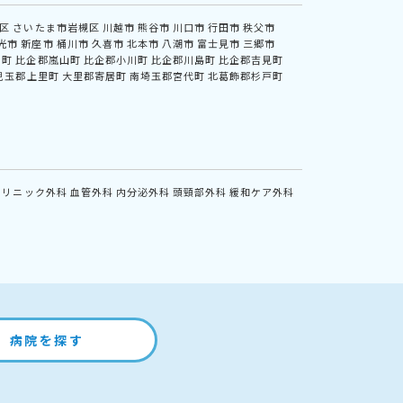
区
さいたま市岩槻区
川越市
熊谷市
川口市
行田市
秩父市
光市
新座市
桶川市
久喜市
北本市
八潮市
富士見市
三郷市
川町
比企郡嵐山町
比企郡小川町
比企郡川島町
比企郡吉見町
児玉郡上里町
大里郡寄居町
南埼玉郡宮代町
北葛飾郡杉戸町
クリニック外科
血管外科
内分泌外科
頭頸部外科
緩和ケア外科
病院を探す