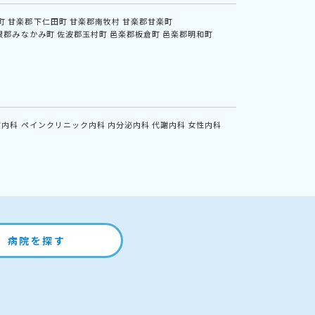
町
甘楽郡下仁田町
甘楽郡南牧村
甘楽郡甘楽町
根郡みなかみ町
佐波郡玉村町
邑楽郡板倉町
邑楽郡明和町
方内科
ペインクリニック内科
内分泌内科
代謝内科
女性内科
病院を探す