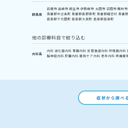
前橋市
高崎市
桐生市
伊勢崎市
太田市
沼田市
館林市
吾妻郡中之条町
吾妻郡長野原町
吾妻郡嬬恋村
吾妻
群馬県
邑楽郡千代田町
邑楽郡大泉町
邑楽郡邑楽町
他の診療科目で絞り込む
内科
消化器内科
胃腸内科
気管食道内科
呼吸器内科
内科系
脳神経内科
肝臓内科
緩和ケア内科
老年内科
疼痛緩
症状から調べ