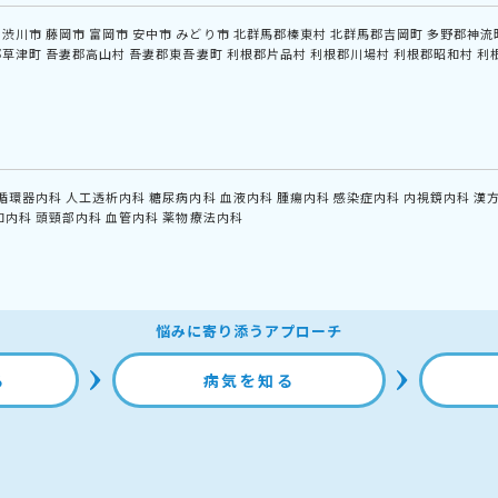
渋川市
藤岡市
富岡市
安中市
みどり市
北群馬郡榛東村
北群馬郡吉岡町
多野郡神流
郡草津町
吾妻郡高山村
吾妻郡東吾妻町
利根郡片品村
利根郡川場村
利根郡昭和村
利
循環器内科
人工透析内科
糖尿病内科
血液内科
腫瘍内科
感染症内科
内視鏡内科
漢
和内科
頭頸部内科
血管内科
薬物療法内科
悩みに寄り添うアプローチ
る
病気を知る