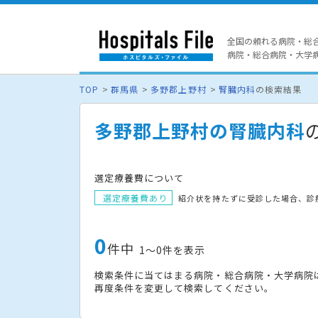
全国の頼れる病院・総
病院・総合病院・大学病院
TOP
群馬県
多野郡上野村
腎臓内科
の検索結果
多野郡上野村の腎臓内科
選定療養費について
選定療養費あり
紹介状を持たずに受診した場合、診
0
件中
1〜0件を表示
検索条件に当てはまる病院・総合病院・大学病院
再度条件を変更して検索してください。