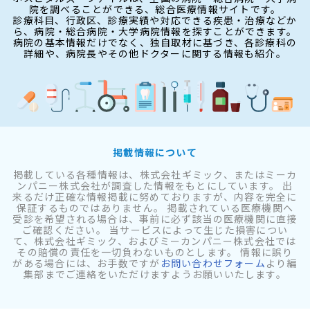
院を調べることができる、総合医療情報サイトです。
診療科目、行政区、診療実績や対応できる疾患・治療などか
ら、病院・総合病院・大学病院情報を探すことができます。
病院の基本情報だけでなく、独自取材に基づき、各診療科の
詳細や、病院長やその他ドクターに関する情報も紹介。
掲載情報について
掲載している各種情報は、株式会社ギミック、またはミーカ
ンパニー株式会社が調査した情報をもとにしています。 出
来るだけ正確な情報掲載に努めておりますが、内容を完全に
保証するものではありません。 掲載されている医療機関へ
受診を希望される場合は、事前に必ず該当の医療機関に直接
ご確認ください。 当サービスによって生じた損害につい
て、株式会社ギミック、およびミーカンパニー株式会社では
その賠償の責任を一切負わないものとします。 情報に誤り
がある場合には、お手数ですが
お問い合わせフォーム
より編
集部までご連絡をいただけますようお願いいたします。