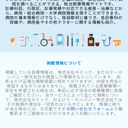
院を調べることができる、総合医療情報サイトです。
診療科目、行政区、診療実績や対応できる疾患・治療などか
ら、病院・総合病院・大学病院情報を探すことができます。
病院の基本情報だけでなく、独自取材に基づき、各診療科の
詳細や、病院長やその他ドクターに関する情報も紹介。
掲載情報について
掲載している各種情報は、株式会社ギミック、またはミーカ
ンパニー株式会社が調査した情報をもとにしています。 出
来るだけ正確な情報掲載に努めておりますが、内容を完全に
保証するものではありません。 掲載されている医療機関へ
受診を希望される場合は、事前に必ず該当の医療機関に直接
ご確認ください。 当サービスによって生じた損害につい
て、株式会社ギミック、およびミーカンパニー株式会社では
その賠償の責任を一切負わないものとします。 情報に誤り
がある場合には、お手数ですが
お問い合わせフォーム
より編
集部までご連絡をいただけますようお願いいたします。