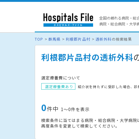
全国の頼れる病院・総
病院・総合病院・大学病院
TOP
群馬県
利根郡片品村
透析外科
の検索結果
利根郡片品村の透析外科
選定療養費について
選定療養費あり
紹介状を持たずに受診した場合、診
0
件中
1〜0件を表示
検索条件に当てはまる病院・総合病院・大学病院
再度条件を変更して検索してください。