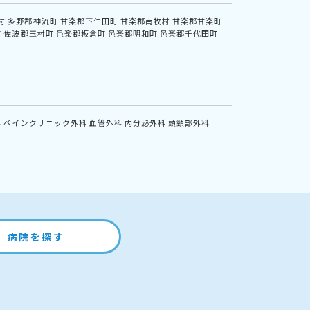
村
多野郡神流町
甘楽郡下仁田町
甘楽郡南牧村
甘楽郡甘楽町
町
佐波郡玉村町
邑楽郡板倉町
邑楽郡明和町
邑楽郡千代田町
科
ペインクリニック外科
血管外科
内分泌外科
頭頸部外科
病院を探す