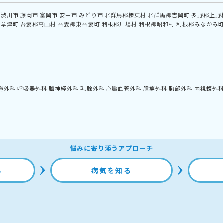
渋川市
藤岡市
富岡市
安中市
みどり市
北群馬郡榛東村
北群馬郡吉岡町
多野郡上野
郡草津町
吾妻郡高山村
吾妻郡東吾妻町
利根郡川場村
利根郡昭和村
利根郡みなかみ
道外科
呼吸器外科
脳神経外科
乳腺外科
心臓血管外科
腫瘍外科
胸部外科
内視鏡外
悩みに寄り添うアプローチ
る
病気を知る