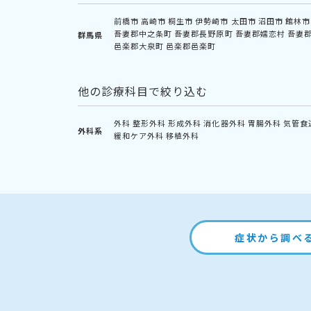
前橋市
高崎市
桐生市
伊勢崎市
太田市
沼田市
館林市
吾妻郡中之条町
吾妻郡長野原町
吾妻郡嬬恋村
吾妻
群馬県
邑楽郡大泉町
邑楽郡邑楽町
他の診療科目で絞り込む
外科
整形外科
形成外科
消化器外科
胃腸外科
気管食
外科系
緩和ケア外科
移植外科
症状から調べ