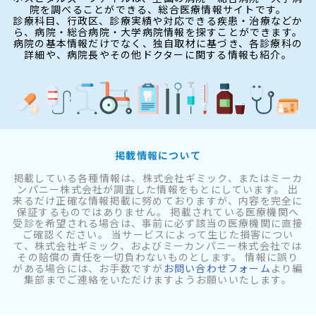
院を調べることができる、総合医療情報サイトです。
診療科目、行政区、診療実績や対応できる疾患・治療などか
ら、病院・総合病院・大学病院情報を探すことができます。
病院の基本情報だけでなく、独自取材に基づき、各診療科の
詳細や、病院長やその他ドクターに関する情報も紹介。
掲載情報について
掲載している各種情報は、株式会社ギミック、またはミーカ
ンパニー株式会社が調査した情報をもとにしています。 出
来るだけ正確な情報掲載に努めておりますが、内容を完全に
保証するものではありません。 掲載されている医療機関へ
受診を希望される場合は、事前に必ず該当の医療機関に直接
ご確認ください。 当サービスによって生じた損害につい
て、株式会社ギミック、およびミーカンパニー株式会社では
その賠償の責任を一切負わないものとします。 情報に誤り
がある場合には、お手数ですが
お問い合わせフォーム
より編
集部までご連絡をいただけますようお願いいたします。