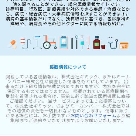
院を調べることができる、総合医療情報サイトです。
診療科目、行政区、診療実績や対応できる疾患・治療などか
ら、病院・総合病院・大学病院情報を探すことができます。
病院の基本情報だけでなく、独自取材に基づき、各診療科の
詳細や、病院長やその他ドクターに関する情報も紹介。
掲載情報について
掲載している各種情報は、株式会社ギミック、またはミーカ
ンパニー株式会社が調査した情報をもとにしています。 出
来るだけ正確な情報掲載に努めておりますが、内容を完全に
保証するものではありません。 掲載されている医療機関へ
受診を希望される場合は、事前に必ず該当の医療機関に直接
ご確認ください。 当サービスによって生じた損害につい
て、株式会社ギミック、およびミーカンパニー株式会社では
その賠償の責任を一切負わないものとします。 情報に誤り
がある場合には、お手数ですが
お問い合わせフォーム
より編
集部までご連絡をいただけますようお願いいたします。