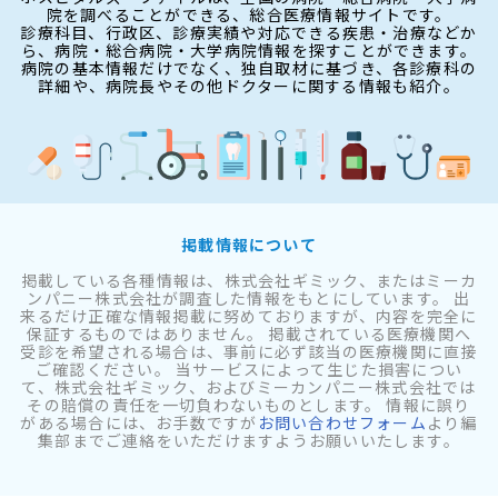
院を調べることができる、総合医療情報サイトです。
診療科目、行政区、診療実績や対応できる疾患・治療などか
ら、病院・総合病院・大学病院情報を探すことができます。
病院の基本情報だけでなく、独自取材に基づき、各診療科の
詳細や、病院長やその他ドクターに関する情報も紹介。
掲載情報について
掲載している各種情報は、株式会社ギミック、またはミーカ
ンパニー株式会社が調査した情報をもとにしています。 出
来るだけ正確な情報掲載に努めておりますが、内容を完全に
保証するものではありません。 掲載されている医療機関へ
受診を希望される場合は、事前に必ず該当の医療機関に直接
ご確認ください。 当サービスによって生じた損害につい
て、株式会社ギミック、およびミーカンパニー株式会社では
その賠償の責任を一切負わないものとします。 情報に誤り
がある場合には、お手数ですが
お問い合わせフォーム
より編
集部までご連絡をいただけますようお願いいたします。