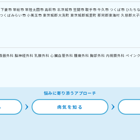
下妻市
常総市
常陸太田市
高萩市
北茨城市
笠間市
取手市
牛久市
つくば市
ひたち
つくばみらい市
小美玉市
東茨城郡大洗町
東茨城郡城里町
那珂郡東海村
久慈郡大子
吸器外科
脳神経外科
乳腺外科
心臓血管外科
腫瘍外科
胸部外科
内視鏡外科
ペイン
悩みに寄り添うアプローチ
る
病気を知る