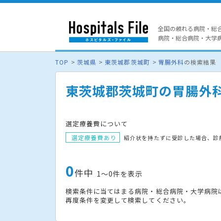
全国の頼れる病院・総
病院・総合病院・大学病院
TOP
茨城県
東茨城郡茨城町
胃腸外科
の検索結果
東茨城郡茨城町の胃腸外
選定療養費について
選定療養費あり
紹介状を持たずに受診した場合、診
0
件中
1〜0件を表示
検索条件に当てはまる病院・総合病院・大学病院
再度条件を変更して検索してください。