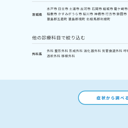
水戸市
日立市
土浦市
古河市
石岡市
結城市
龍ケ崎市
稲敷市
かすみがうら市
桜川市
神栖市
行方市
鉾田市
茨城県
猿島郡五霞町
猿島郡境町
北相馬郡利根町
他の診療科目で絞り込む
外科
整形外科
形成外科
消化器外科
気管食道外科
呼
外科系
透析外科
移植外科
症状から調べ