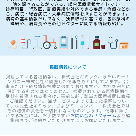
院を調べることができる、総合医療情報サイトです。
診療科目、行政区、診療実績や対応できる疾患・治療などか
ら、病院・総合病院・大学病院情報を探すことができます。
病院の基本情報だけでなく、独自取材に基づき、各診療科の
詳細や、病院長やその他ドクターに関する情報も紹介。
掲載情報について
掲載している各種情報は、株式会社ギミック、またはミーカ
ンパニー株式会社が調査した情報をもとにしています。 出
来るだけ正確な情報掲載に努めておりますが、内容を完全に
保証するものではありません。 掲載されている医療機関へ
受診を希望される場合は、事前に必ず該当の医療機関に直接
ご確認ください。 当サービスによって生じた損害につい
て、株式会社ギミック、およびミーカンパニー株式会社では
その賠償の責任を一切負わないものとします。 情報に誤り
がある場合には、お手数ですが
お問い合わせフォーム
より編
集部までご連絡をいただけますようお願いいたします。