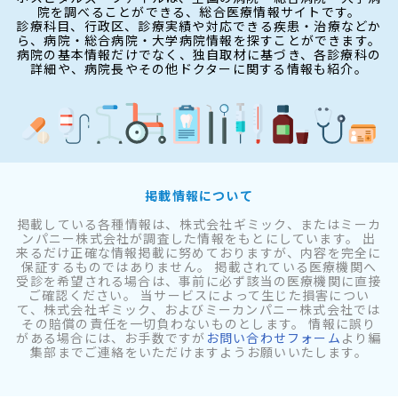
院を調べることができる、総合医療情報サイトです。
診療科目、行政区、診療実績や対応できる疾患・治療などか
ら、病院・総合病院・大学病院情報を探すことができます。
病院の基本情報だけでなく、独自取材に基づき、各診療科の
詳細や、病院長やその他ドクターに関する情報も紹介。
掲載情報について
掲載している各種情報は、株式会社ギミック、またはミーカ
ンパニー株式会社が調査した情報をもとにしています。 出
来るだけ正確な情報掲載に努めておりますが、内容を完全に
保証するものではありません。 掲載されている医療機関へ
受診を希望される場合は、事前に必ず該当の医療機関に直接
ご確認ください。 当サービスによって生じた損害につい
て、株式会社ギミック、およびミーカンパニー株式会社では
その賠償の責任を一切負わないものとします。 情報に誤り
がある場合には、お手数ですが
お問い合わせフォーム
より編
集部までご連絡をいただけますようお願いいたします。