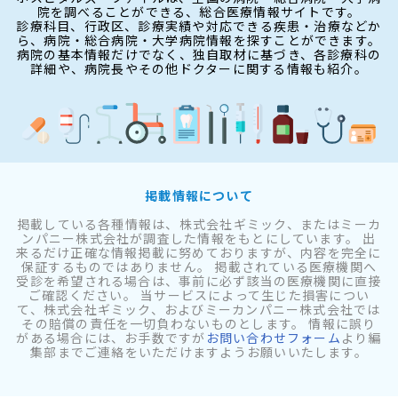
院を調べることができる、総合医療情報サイトです。
診療科目、行政区、診療実績や対応できる疾患・治療などか
ら、病院・総合病院・大学病院情報を探すことができます。
病院の基本情報だけでなく、独自取材に基づき、各診療科の
詳細や、病院長やその他ドクターに関する情報も紹介。
掲載情報について
掲載している各種情報は、株式会社ギミック、またはミーカ
ンパニー株式会社が調査した情報をもとにしています。 出
来るだけ正確な情報掲載に努めておりますが、内容を完全に
保証するものではありません。 掲載されている医療機関へ
受診を希望される場合は、事前に必ず該当の医療機関に直接
ご確認ください。 当サービスによって生じた損害につい
て、株式会社ギミック、およびミーカンパニー株式会社では
その賠償の責任を一切負わないものとします。 情報に誤り
がある場合には、お手数ですが
お問い合わせフォーム
より編
集部までご連絡をいただけますようお願いいたします。