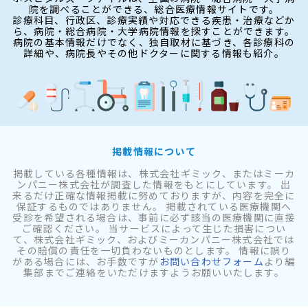
院を調べることができる、総合医療情報サイトです。
診療科目、行政区、診療実績や対応できる疾患・治療などか
ら、病院・総合病院・大学病院情報を探すことができます。
病院の基本情報だけでなく、独自取材に基づき、各診療科の
詳細や、病院長やその他ドクターに関する情報も紹介。
掲載情報について
掲載している各種情報は、株式会社ギミック、またはミーカ
ンパニー株式会社が調査した情報をもとにしています。 出
来るだけ正確な情報掲載に努めておりますが、内容を完全に
保証するものではありません。 掲載されている医療機関へ
受診を希望される場合は、事前に必ず該当の医療機関に直接
ご確認ください。 当サービスによって生じた損害につい
て、株式会社ギミック、およびミーカンパニー株式会社では
その賠償の責任を一切負わないものとします。 情報に誤り
がある場合には、お手数ですが
お問い合わせフォーム
より編
集部までご連絡をいただけますようお願いいたします。