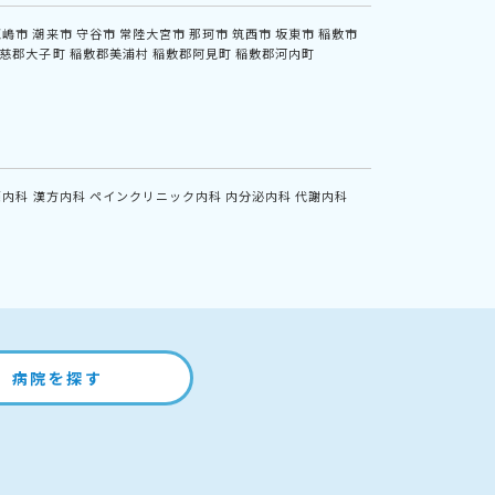
鹿嶋市
潮来市
守谷市
常陸大宮市
那珂市
筑西市
坂東市
稲敷市
慈郡大子町
稲敷郡美浦村
稲敷郡阿見町
稲敷郡河内町
鏡内科
漢方内科
ペインクリニック内科
内分泌内科
代謝内科
病院を探す