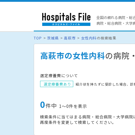
全国の頼れる病院・総
病院・総合病院・大学病院
TOP
茨城県
高萩市
女性内科
の検索結果
高萩市の女性内科
の病院
選定療養費について
選定療養費あり
紹介状を持たずに受診した場合、診
0
件中
1〜0件を表示
検索条件に当てはまる病院・総合病院・大学病院
再度条件を変更して検索してください。