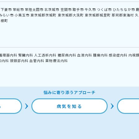
下妻市
常総市
常陸太田市
北茨城市
笠間市
取手市
牛久市
つくば市
ひたちなか市
みらい市
小美玉市
東茨城郡茨城町
東茨城郡大洗町
東茨城郡城里町
那珂郡東海村
久
利根町
循環器内科
腎臓内科
人工透析内科
糖尿病内科
血液内科
腫瘍内科
感染症内科
内視
和内科
頭頸部内科
血管内科
薬物療法内科
悩みに寄り添うアプローチ
る
病気を知る