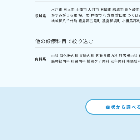
水戸市
日立市
土浦市
古河市
石岡市
結城市
龍ケ崎市
かすみがうら市
桜川市
神栖市
行方市
鉾田市
つくば
茨城県
結城郡八千代町
猿島郡五霞町
猿島郡境町
北相馬郡
他の診療科目で絞り込む
内科
消化器内科
胃腸内科
気管食道内科
呼吸器内科
内科系
脳神経内科
肝臓内科
緩和ケア内科
老年内科
疼痛緩
症状から調べ