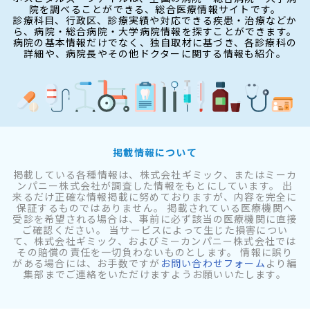
院を調べることができる、総合医療情報サイトです。
診療科目、行政区、診療実績や対応できる疾患・治療などか
ら、病院・総合病院・大学病院情報を探すことができます。
病院の基本情報だけでなく、独自取材に基づき、各診療科の
詳細や、病院長やその他ドクターに関する情報も紹介。
掲載情報について
掲載している各種情報は、株式会社ギミック、またはミーカ
ンパニー株式会社が調査した情報をもとにしています。 出
来るだけ正確な情報掲載に努めておりますが、内容を完全に
保証するものではありません。 掲載されている医療機関へ
受診を希望される場合は、事前に必ず該当の医療機関に直接
ご確認ください。 当サービスによって生じた損害につい
て、株式会社ギミック、およびミーカンパニー株式会社では
その賠償の責任を一切負わないものとします。 情報に誤り
がある場合には、お手数ですが
お問い合わせフォーム
より編
集部までご連絡をいただけますようお願いいたします。